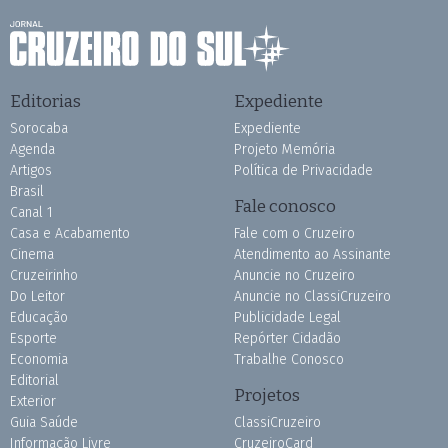
Editorias
Expediente
Sorocaba
Expediente
Agenda
Projeto Memória
Artigos
Política de Privacidade
Brasil
Fale conosco
Canal 1
Casa e Acabamento
Fale com o Cruzeiro
Cinema
Atendimento ao Assinante
Cruzeirinho
Anuncie no Cruzeiro
Do Leitor
Anuncie no ClassiCruzeiro
Educação
Publicidade Legal
Esporte
Repórter Cidadão
Economia
Trabalhe Conosco
Editorial
Projetos
Exterior
Guia Saúde
ClassiCruzeiro
Informação Livre
CruzeiroCard