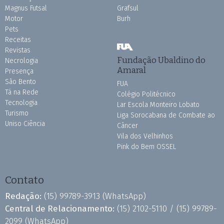
Magnus Futsal
Grafsul
Motor
Burh
Pets
Receitas
Revistas
Fundação Ubaldino do
Necrologia
Amaral
Presença
São Bento
FUA
Tá na Rede
Colégio Politécnico
Tecnologia
Lar Escola Monteiro Lobato
Turismo
Liga Sorocabana de Combate ao
Uniso Ciência
Câncer
Vila dos Velhinhos
Pink do Bem OSSEL
Contato
Redação:
(15) 99789-3913
(WhatsApp)
Central de Relacionamento:
(15) 2102-5110 /
(15) 99789-
2099
(WhatsApp)