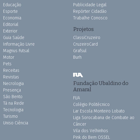
Educação
Publicidade Legal
Esporte
Repórter Cidadão
Economia
Trabalhe Conosco
Editorial
Projetos
Exterior
Guia Saúde
ClassiCruzeiro
Informação Livre
CruzeiroCard
Magnus Futsal
Grafsul
Motor
Burh
Pets
Receitas
Revistas
Fundação Ubaldino do
Necrologia
Amaral
Presença
São Bento
FUA
Tá na Rede
Colégio Politécnico
Tecnologia
Lar Escola Monteiro Lobato
Turismo
Liga Sorocabana de Combate ao
Uniso Ciência
Câncer
Vila dos Velhinhos
Pink do Bem OSSEL