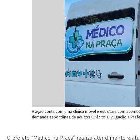
A ação conta com uma clínica móvel e estrutura com acomod
demanda espontânea de adultos (Crédito: Divulgação / Pref
O projeto “Médico na Praça” realiza atendimento gratui