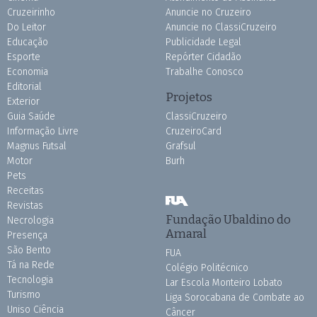
Cruzeirinho
Anuncie no Cruzeiro
Do Leitor
Anuncie no ClassiCruzeiro
Educação
Publicidade Legal
Esporte
Repórter Cidadão
Economia
Trabalhe Conosco
Editorial
Projetos
Exterior
Guia Saúde
ClassiCruzeiro
Informação Livre
CruzeiroCard
Magnus Futsal
Grafsul
Motor
Burh
Pets
Receitas
Revistas
Fundação Ubaldino do
Necrologia
Amaral
Presença
São Bento
FUA
Tá na Rede
Colégio Politécnico
Tecnologia
Lar Escola Monteiro Lobato
Turismo
Liga Sorocabana de Combate ao
Uniso Ciência
Câncer