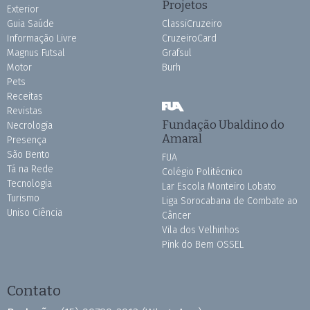
Projetos
Exterior
Guia Saúde
ClassiCruzeiro
Informação Livre
CruzeiroCard
Magnus Futsal
Grafsul
Motor
Burh
Pets
Receitas
Revistas
Fundação Ubaldino do
Necrologia
Amaral
Presença
São Bento
FUA
Tá na Rede
Colégio Politécnico
Tecnologia
Lar Escola Monteiro Lobato
Turismo
Liga Sorocabana de Combate ao
Uniso Ciência
Câncer
Vila dos Velhinhos
Pink do Bem OSSEL
Contato