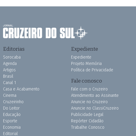
Editorias
Expediente
Sorocaba
Expediente
Agenda
Projeto Memória
Artigos
Política de Privacidade
Brasil
Fale conosco
Canal 1
Casa e Acabamento
Fale com o Cruzeiro
Cinema
Atendimento ao Assinante
Cruzeirinho
Anuncie no Cruzeiro
Do Leitor
Anuncie no ClassiCruzeiro
Educação
Publicidade Legal
Esporte
Repórter Cidadão
Economia
Trabalhe Conosco
Editorial