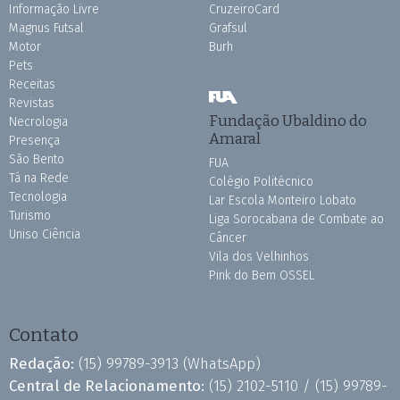
Informação Livre
CruzeiroCard
Magnus Futsal
Grafsul
Motor
Burh
Pets
Receitas
Revistas
Fundação Ubaldino do
Necrologia
Amaral
Presença
São Bento
FUA
Tá na Rede
Colégio Politécnico
Tecnologia
Lar Escola Monteiro Lobato
Turismo
Liga Sorocabana de Combate ao
Uniso Ciência
Câncer
Vila dos Velhinhos
Pink do Bem OSSEL
Contato
Redação:
(15) 99789-3913
(WhatsApp)
Central de Relacionamento:
(15) 2102-5110 /
(15) 99789-