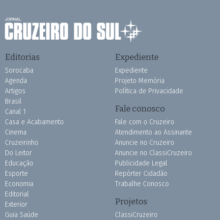
Editorias
Expediente
Sorocaba
Expediente
Agenda
Projeto Memória
Artigos
Política de Privacidade
Brasil
Fale conosco
Canal 1
Casa e Acabamento
Fale com o Cruzeiro
Cinema
Atendimento ao Assinante
Cruzeirinho
Anuncie no Cruzeiro
Do Leitor
Anuncie no ClassiCruzeiro
Educação
Publicidade Legal
Esporte
Repórter Cidadão
Economia
Trabalhe Conosco
Editorial
Projetos
Exterior
Guia Saúde
ClassiCruzeiro