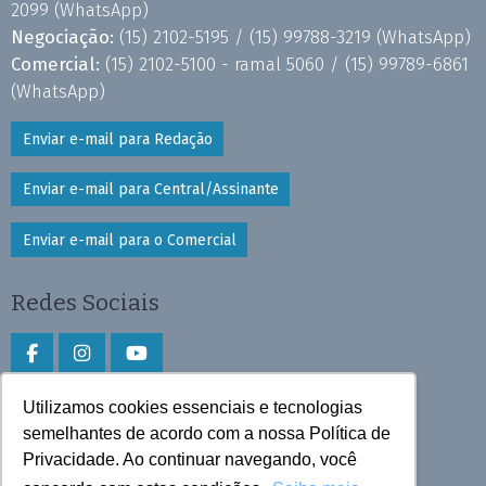
2099
(WhatsApp)
Negociação:
(15) 2102-5195 /
(15) 99788-3219
(WhatsApp)
Comercial:
(15) 2102-5100 - ramal 5060 /
(15) 99789-6861
(WhatsApp)
Enviar e-mail para Redação
Enviar e-mail para Central/Assinante
Enviar e-mail para o Comercial
Redes Sociais
Utilizamos cookies essenciais e tecnologias
Faça download do aplicativo
semelhantes de acordo com a nossa Política de
Play Store e App Store
Privacidade. Ao continuar navegando, você