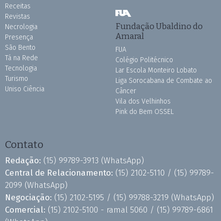
Receitas
Revistas
Fundação Ubaldino do
Necrologia
Amaral
Presença
São Bento
FUA
Tá na Rede
Colégio Politécnico
Tecnologia
Lar Escola Monteiro Lobato
Turismo
Liga Sorocabana de Combate ao
Uniso Ciência
Câncer
Vila dos Velhinhos
Pink do Bem OSSEL
Contato
Redação:
(15) 99789-3913
(WhatsApp)
Central de Relacionamento:
(15) 2102-5110 /
(15) 99789-
2099
(WhatsApp)
Negociação:
(15) 2102-5195 /
(15) 99788-3219
(WhatsApp)
Comercial:
(15) 2102-5100 - ramal 5060 /
(15) 99789-6861