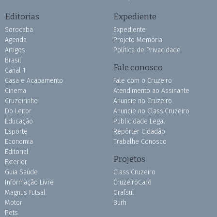
Editorias
Expediente
Sorocaba
Expediente
Agenda
Projeto Memória
Artigos
Política de Privacidade
Brasil
Fale conosco
Canal 1
Casa e Acabamento
Fale com o Cruzeiro
Cinema
Atendimento ao Assinante
Cruzeirinho
Anuncie no Cruzeiro
Do Leitor
Anuncie no ClassiCruzeiro
Educação
Publicidade Legal
Esporte
Repórter Cidadão
Economia
Trabalhe Conosco
Editorial
Projetos
Exterior
Guia Saúde
ClassiCruzeiro
Informação Livre
CruzeiroCard
Magnus Futsal
Grafsul
Motor
Burh
Pets