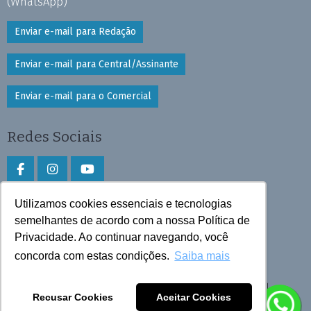
(WhatsApp)
Enviar e-mail para Redação
Enviar e-mail para Central/Assinante
Enviar e-mail para o Comercial
Redes Sociais
Utilizamos cookies essenciais e tecnologias
Faça download do aplicativo
semelhantes de acordo com a nossa Política de
Play Store e App Store
Privacidade. Ao continuar navegando, você
concorda com estas condições.
Saiba mais
Todos os direitos reservados © 2026 Cruzeiro do Sul
Recusar Cookies
Aceitar Cookies