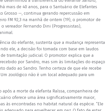
que determinou a transferência do elefante Sandro,
á mais de 40 anos, para o Santuário de Elefantes
to Grosso —, continua gerando repercussão em
zeiro FM 92,3 na manhã de ontem (19), o promotor de
e o vereador Fernando Dini (Progressistas),
animal.
rência do elefante, sustenta que a mudança representa
undo ele, a decisão foi tomada com base em laudos
 de tramitação judicial. O promotor explica que a
 recebido por Sandro, mas sim às limitações do espaço
nto dado ao Sandro. Tenho certeza de que ele recebe
o. Um zoológico não é um local adequado para um
 após a morte da elefanta Raíssa, companheira de
ário oferece uma área significativamente maior,
s às encontradas no habitat natural da espécie. “Ele
s adequado para envelhecer em paz. O fato de estar