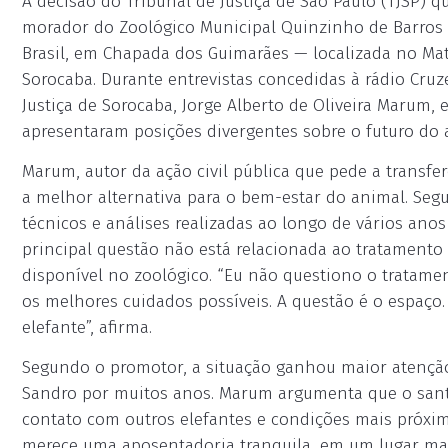
A decisão do Tribunal de Justiça de São Paulo (TJSP) 
morador do Zoológico Municipal Quinzinho de Barros h
Brasil, em Chapada dos Guimarães — localizada no Ma
Sorocaba. Durante entrevistas concedidas à rádio Cru
Justiça de Sorocaba, Jorge Alberto de Oliveira Marum, 
apresentaram posições divergentes sobre o futuro do 
Marum, autor da ação civil pública que pede a transfe
a melhor alternativa para o bem-estar do animal. Seg
técnicos e análises realizadas ao longo de vários anos
principal questão não está relacionada ao tratamento
disponível no zoológico. “Eu não questiono o tratame
os melhores cuidados possíveis. A questão é o espaç
elefante”, afirma.
Segundo o promotor, a situação ganhou maior atenção
Sandro por muitos anos. Marum argumenta que o santu
contato com outros elefantes e condições mais próxima
merece uma aposentadoria tranquila, em um lugar mai