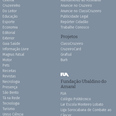
Cinema
Atendimento ao Assinante
Cruzeirinho
Anuncie no Cruzeiro
Do Leitor
Anuncie no ClassiCruzeiro
Educação
Publicidade Legal
Esporte
Repórter Cidadão
Economia
Trabalhe Conosco
Editorial
Projetos
Exterior
Guia Saúde
ClassiCruzeiro
Informação Livre
CruzeiroCard
Magnus Futsal
Grafsul
Motor
Burh
Pets
Receitas
Revistas
Fundação Ubaldino do
Necrologia
Amaral
Presença
São Bento
FUA
Tá na Rede
Colégio Politécnico
Tecnologia
Lar Escola Monteiro Lobato
Turismo
Liga Sorocabana de Combate ao
Uniso Ciência
Câncer