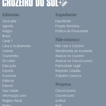
Editorias
Expediente
Sorocaba
Expediente
Agenda
Projeto Memória
Artigos
Política de Privacidade
Brasil
Fale conosco
Canal 1
Casa e Acabamento
Fale com o Cruzeiro
Cinema
Atendimento ao Assinante
Cruzeirinho
Anuncie no Cruzeiro
Do Leitor
Anuncie no ClassiCruzeiro
Educação
Publicidade Legal
Esporte
Repórter Cidadão
Economia
Trabalhe Conosco
Editorial
Projetos
Exterior
Guia Saúde
ClassiCruzeiro
Informação Livre
CruzeiroCard
Magnus Futsal
Grafsul
Motor
Burh