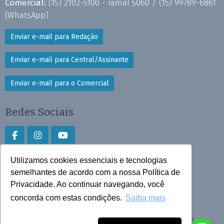
Comercial:
(15) 2102-5100 - ramal 5060 /
(15) 99789-6861
(WhatsApp)
Enviar e-mail para Redação
Enviar e-mail para Central/Assinante
Enviar e-mail para o Comercial
Redes Sociais
Utilizamos cookies essenciais e tecnologias
Faça download do aplicativo
semelhantes de acordo com a nossa Política de
Privacidade. Ao continuar navegando, você
Play Store e App Store
concorda com estas condições.
Saiba mais
Todos os direitos reservados © 2026 Cruzeiro do Sul