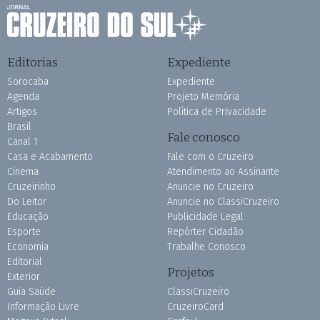
Editorias
Expediente
Sorocaba
Expediente
Agenda
Projeto Memória
Artigos
Política de Privacidade
Brasil
Fale conosco
Canal 1
Casa e Acabamento
Fale com o Cruzeiro
Cinema
Atendimento ao Assinante
Cruzeirinho
Anuncie no Cruzeiro
Do Leitor
Anuncie no ClassiCruzeiro
Educação
Publicidade Legal
Esporte
Repórter Cidadão
Economia
Trabalhe Conosco
Editorial
Projetos
Exterior
Guia Saúde
ClassiCruzeiro
Informação Livre
CruzeiroCard