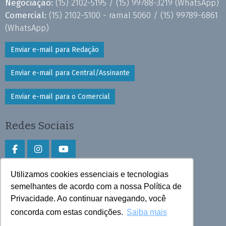
Negociação:
(15) 2102-5195 /
(15) 99788-3219
(WhatsApp)
Comercial:
(15) 2102-5100 - ramal 5060 /
(15) 99789-6861
(WhatsApp)
Enviar e-mail para Redação
Enviar e-mail para Central/Assinante
Enviar e-mail para o Comercial
Redes Sociais
Utilizamos cookies essenciais e tecnologias
Faça download do aplicativo
semelhantes de acordo com a nossa Política de
Privacidade. Ao continuar navegando, você
Play Store e App Store
concorda com estas condições.
Saiba mais