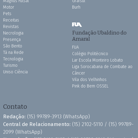
Magnus Futsal
Grafsul
Motor
Burh
Pets
Receitas
Revistas
Fundação Ubaldino do
Necrologia
Amaral
Presença
São Bento
FUA
Tá na Rede
Colégio Politécnico
Tecnologia
Lar Escola Monteiro Lobato
Turismo
Liga Sorocabana de Combate ao
Uniso Ciência
Câncer
Vila dos Velhinhos
Pink do Bem OSSEL
Contato
Redação:
(15) 99789-3913
(WhatsApp)
Central de Relacionamento:
(15) 2102-5110 /
(15) 99789-
2099
(WhatsApp)