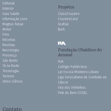
Editorial
Projetos
Exterior
Guia Saúde
ClassiCruzeiro
Informação Livre
CruzeiroCard
Magnus Futsal
Grafsul
Motor
Burh
Pets
Receitas
Revistas
Fundação Ubaldino do
Necrologia
Amaral
Presença
São Bento
FUA
Tá na Rede
Colégio Politécnico
Tecnologia
Lar Escola Monteiro Lobato
Turismo
Liga Sorocabana de Combate ao
Uniso Ciência
Câncer
Vila dos Velhinhos
Pink do Bem OSSEL
Contato