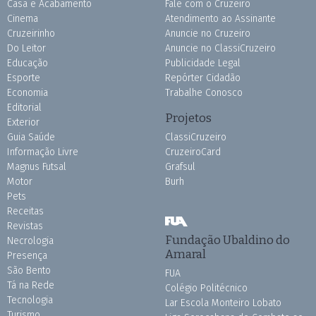
Casa e Acabamento
Fale com o Cruzeiro
Cinema
Atendimento ao Assinante
Cruzeirinho
Anuncie no Cruzeiro
Do Leitor
Anuncie no ClassiCruzeiro
Educação
Publicidade Legal
Esporte
Repórter Cidadão
Economia
Trabalhe Conosco
Editorial
Projetos
Exterior
Guia Saúde
ClassiCruzeiro
Informação Livre
CruzeiroCard
Magnus Futsal
Grafsul
Motor
Burh
Pets
Receitas
Revistas
Fundação Ubaldino do
Necrologia
Amaral
Presença
São Bento
FUA
Tá na Rede
Colégio Politécnico
Tecnologia
Lar Escola Monteiro Lobato
Turismo