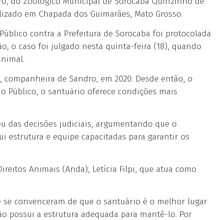
dro, do Zoológico Municipal de Sorocaba Quinzinho de
ocalizado em Chapada dos Guimarães, Mato Grosso.
Público contra a Prefeitura de Sorocaba foi protocolada
, o caso foi julgado nesta quinta-feira (18), quando
animal.
a, companheira de Sandro, em 2020. Desde então, o
o Público, o santuário oferece condições mais
eu das decisões judiciais, argumentando que o
i estrutura e equipe capacitadas para garantir os
reitos Animais (Anda), Letícia Filpi, que atua como
e se convenceram de que o santuário é o melhor lugar
o possui a estrutura adequada para mantê-lo. Por