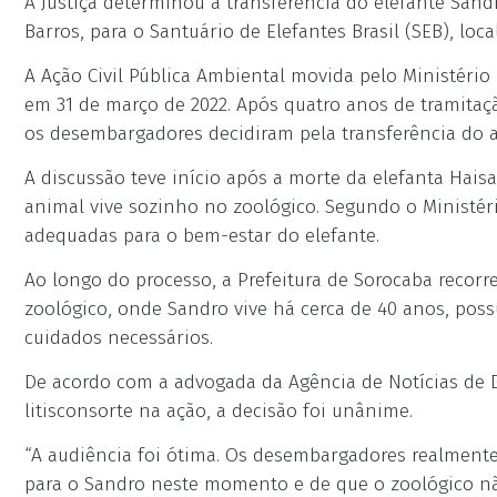
A Justiça determinou a transferência do elefante San
Barros, para o Santuário de Elefantes Brasil (SEB), l
A Ação Civil Pública Ambiental movida pelo Ministério 
em 31 de março de 2022. Após quatro anos de tramitação
os desembargadores decidiram pela transferência do 
A discussão teve início após a morte da elefanta Hais
animal vive sozinho no zoológico. Segundo o Ministéri
adequadas para o bem-estar do elefante.
Ao longo do processo, a Prefeitura de Sorocaba recorr
zoológico, onde Sandro vive há cerca de 40 anos, possu
cuidados necessários.
De acordo com a advogada da Agência de Notícias de Di
litisconsorte na ação, a decisão foi unânime.
“A audiência foi ótima. Os desembargadores realment
para o Sandro neste momento e de que o zoológico nã