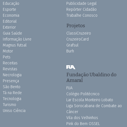
Educação
Publicidade Legal
Esporte
Repórter Cidadão
Economia
Trabalhe Conosco
Editorial
Projetos
Exterior
Guia Saúde
ClassiCruzeiro
Informação Livre
CruzeiroCard
Magnus Futsal
Grafsul
Motor
Burh
Pets
Receitas
Revistas
Fundação Ubaldino do
Necrologia
Amaral
Presença
São Bento
FUA
Tá na Rede
Colégio Politécnico
Tecnologia
Lar Escola Monteiro Lobato
Turismo
Liga Sorocabana de Combate ao
Uniso Ciência
Câncer
Vila dos Velhinhos
Pink do Bem OSSEL