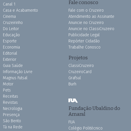
Fale conosco
Canal 1
Casa e Acabamento
Fale com o Cruzeiro
Cinema
Atendimento ao Assinante
Cruzeirinho
Anuncie no Cruzeiro
Do Leitor
Anuncie no ClassiCruzeiro
Educação
Publicidade Legal
Esporte
Repórter Cidadão
Economia
Trabalhe Conosco
Editorial
Projetos
Exterior
Guia Saúde
ClassiCruzeiro
Informação Livre
CruzeiroCard
Magnus Futsal
Grafsul
Motor
Burh
Pets
Receitas
Revistas
Fundação Ubaldino do
Necrologia
Amaral
Presença
São Bento
FUA
Tá na Rede
Colégio Politécnico