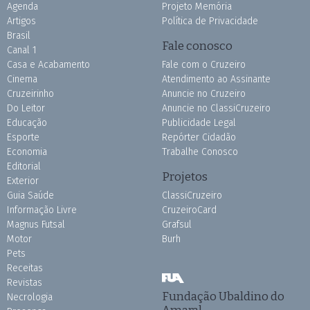
Agenda
Projeto Memória
Artigos
Política de Privacidade
Brasil
Fale conosco
Canal 1
Casa e Acabamento
Fale com o Cruzeiro
Cinema
Atendimento ao Assinante
Cruzeirinho
Anuncie no Cruzeiro
Do Leitor
Anuncie no ClassiCruzeiro
Educação
Publicidade Legal
Esporte
Repórter Cidadão
Economia
Trabalhe Conosco
Editorial
Projetos
Exterior
Guia Saúde
ClassiCruzeiro
Informação Livre
CruzeiroCard
Magnus Futsal
Grafsul
Motor
Burh
Pets
Receitas
Revistas
Fundação Ubaldino do
Necrologia
Amaral