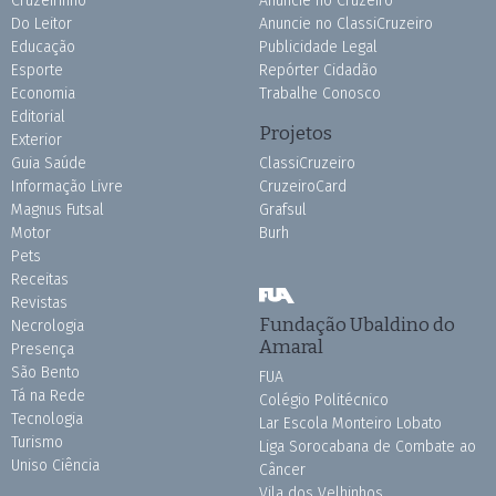
Cruzeirinho
Anuncie no Cruzeiro
Do Leitor
Anuncie no ClassiCruzeiro
Educação
Publicidade Legal
Esporte
Repórter Cidadão
Economia
Trabalhe Conosco
Editorial
Projetos
Exterior
Guia Saúde
ClassiCruzeiro
Informação Livre
CruzeiroCard
Magnus Futsal
Grafsul
Motor
Burh
Pets
Receitas
Revistas
Fundação Ubaldino do
Necrologia
Amaral
Presença
São Bento
FUA
Tá na Rede
Colégio Politécnico
Tecnologia
Lar Escola Monteiro Lobato
Turismo
Liga Sorocabana de Combate ao
Uniso Ciência
Câncer
Vila dos Velhinhos