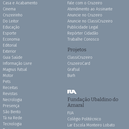
Casa e Acabamento
Fale com o Cruzeiro
Cinema
Atendimento ao Assinante
Cruzeirinho
Anuncie no Cruzeiro
Do Leitor
Anuncie no ClassiCruzeiro
Educação
Publicidade Legal
Esporte
Repórter Cidadão
Economia
Trabalhe Conosco
Editorial
Projetos
Exterior
Guia Saúde
ClassiCruzeiro
Informação Livre
CruzeiroCard
Magnus Futsal
Grafsul
Motor
Burh
Pets
Receitas
Revistas
Fundação Ubaldino do
Necrologia
Amaral
Presença
São Bento
FUA
Tá na Rede
Colégio Politécnico
Tecnologia
Lar Escola Monteiro Lobato