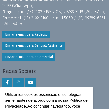
2099
(WhatsApp)
Negociação:
(15) 2102-5195 /
(15) 99788-3219
(WhatsApp)
Comercial:
(15) 2102-5100 - ramal 5060 /
(15) 99789-6861
(WhatsApp)
Enviar e-mail para Redação
Enviar e-mail para Central/Assinante
Enviar e-mail para o Comercial
Redes Sociais
Utilizamos cookies essenciais e tecnologias
Faça download do aplicativo
semelhantes de acordo com a nossa Política de
Privacidade. Ao continuar navegando, você
Play Store e App Store