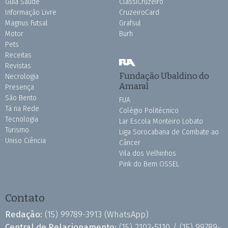
Guia Saúde
ClassiCruzeiro
Informação Livre
CruzeiroCard
Magnus Futsal
Grafsul
Motor
Burh
Pets
Receitas
Revistas
Fundação Ubaldino do
Necrologia
Amaral
Presença
São Bento
FUA
Tá na Rede
Colégio Politécnico
Tecnologia
Lar Escola Monteiro Lobato
Turismo
Liga Sorocabana de Combate ao
Uniso Ciência
Câncer
Vila dos Velhinhos
Pink do Bem OSSEL
Contato
Redação:
(15) 99789-3913
(WhatsApp)
Central de Relacionamento:
(15) 2102-5110 /
(15) 99789-