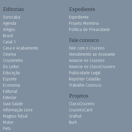
Editorias
Expediente
Sorocaba
Expediente
Agenda
Projeto Memória
Artigos
Política de Privacidade
Brasil
Fale conosco
Canal 1
Casa e Acabamento
Fale com o Cruzeiro
Cinema
Atendimento ao Assinante
Cruzeirinho
Anuncie no Cruzeiro
Do Leitor
Anuncie no ClassiCruzeiro
Educação
Publicidade Legal
Esporte
Repórter Cidadão
Economia
Trabalhe Conosco
Editorial
Projetos
Exterior
Guia Saúde
ClassiCruzeiro
Informação Livre
CruzeiroCard
Magnus Futsal
Grafsul
Motor
Burh
Pets