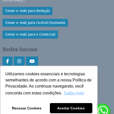
Enviar e-mail para Redação
Enviar e-mail para Central/Assinante
Enviar e-mail para o Comercial
Redes Sociais
Utilizamos cookies essenciais e tecnologias
Faça download do aplicativo
semelhantes de acordo com a nossa Política de
Play Store e App Store
Privacidade. Ao continuar navegando, você
concorda com estas condições.
Saiba mais
Todos os direitos reservados © 2026 Cruzeiro do Sul
Recusar Cookies
Aceitar Cookies