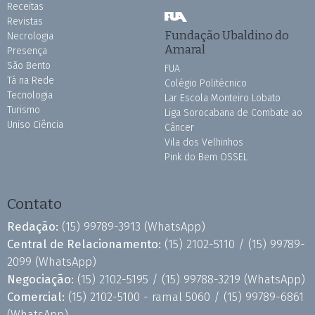
Receitas
Revistas
Fundação Ubaldino do
Necrologia
Amaral
Presença
São Bento
FUA
Tá na Rede
Colégio Politécnico
Tecnologia
Lar Escola Monteiro Lobato
Turismo
Liga Sorocabana de Combate ao
Uniso Ciência
Câncer
Vila dos Velhinhos
Pink do Bem OSSEL
Contato
Redação:
(15) 99789-3913
(WhatsApp)
Central de Relacionamento:
(15) 2102-5110 /
(15) 99789-
2099
(WhatsApp)
Negociação:
(15) 2102-5195 /
(15) 99788-3219
(WhatsApp)
Comercial:
(15) 2102-5100 - ramal 5060 /
(15) 99789-6861
(WhatsApp)