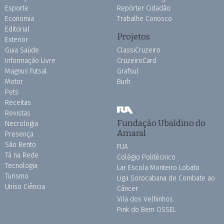
Esporte
Repórter Cidadão
Economia
Trabalhe Conosco
Editorial
Projetos
Exterior
Guia Saúde
ClassiCruzeiro
Informação Livre
CruzeiroCard
Magnus Futsal
Grafsul
Motor
Burh
Pets
Receitas
Revistas
Fundação Ubaldino do
Necrologia
Amaral
Presença
São Bento
FUA
Tá na Rede
Colégio Politécnico
Tecnologia
Lar Escola Monteiro Lobato
Turismo
Liga Sorocabana de Combate ao
Uniso Ciência
Câncer
Vila dos Velhinhos
Pink do Bem OSSEL