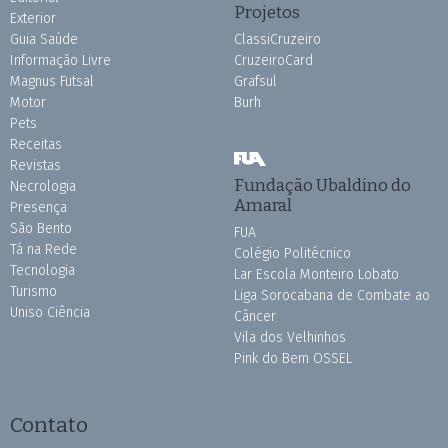
Projetos
Exterior
Guia Saúde
ClassiCruzeiro
Informação Livre
CruzeiroCard
Magnus Futsal
Grafsul
Motor
Burh
Pets
Receitas
Revistas
Fundação Ubaldino do
Necrologia
Amaral
Presença
São Bento
FUA
Tá na Rede
Colégio Politécnico
Tecnologia
Lar Escola Monteiro Lobato
Turismo
Liga Sorocabana de Combate ao
Uniso Ciência
Câncer
Vila dos Velhinhos
Pink do Bem OSSEL
Contato