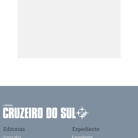
Editorias
Expediente
Sorocaba
Expediente