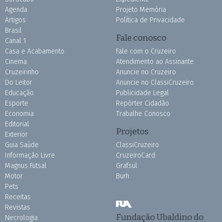
Agenda
Projeto Memória
Artigos
Política de Privacidade
Brasil
Fale conosco
Canal 1
Casa e Acabamento
Fale com o Cruzeiro
Cinema
Atendimento ao Assinante
Cruzeirinho
Anuncie no Cruzeiro
Do Leitor
Anuncie no ClassiCruzeiro
Educação
Publicidade Legal
Esporte
Repórter Cidadão
Economia
Trabalhe Conosco
Editorial
Projetos
Exterior
Guia Saúde
ClassiCruzeiro
Informação Livre
CruzeiroCard
Magnus Futsal
Grafsul
Motor
Burh
Pets
Receitas
Revistas
Fundação Ubaldino do
Necrologia