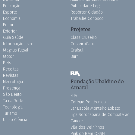
Educação
Publicidade Legal
Esporte
Repórter Cidadão
Economia
Trabalhe Conosco
Editorial
Projetos
Exterior
Guia Saúde
ClassiCruzeiro
Informação Livre
CruzeiroCard
Magnus Futsal
Grafsul
Motor
Burh
Pets
Receitas
Revistas
Fundação Ubaldino do
Necrologia
Amaral
Presença
São Bento
FUA
Tá na Rede
Colégio Politécnico
Tecnologia
Lar Escola Monteiro Lobato
Turismo
Liga Sorocabana de Combate ao
Uniso Ciência
Câncer
Vila dos Velhinhos
Pink do Bem OSSEL