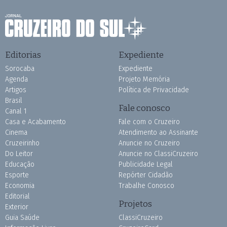
Editorias
Expediente
Sorocaba
Expediente
Agenda
Projeto Memória
Artigos
Política de Privacidade
Brasil
Fale conosco
Canal 1
Casa e Acabamento
Fale com o Cruzeiro
Cinema
Atendimento ao Assinante
Cruzeirinho
Anuncie no Cruzeiro
Do Leitor
Anuncie no ClassiCruzeiro
Educação
Publicidade Legal
Esporte
Repórter Cidadão
Economia
Trabalhe Conosco
Editorial
Projetos
Exterior
Guia Saúde
ClassiCruzeiro