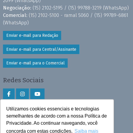
2099
(WhatsApp)
Negociação:
(15) 2102-5195 /
(15) 99788-3219
(WhatsApp)
Comercial:
(15) 2102-5100 - ramal 5060 /
(15) 99789-6861
(WhatsApp)
Enviar e-mail para Redação
Enviar e-mail para Central/Assinante
Enviar e-mail para o Comercial
Redes Sociais
Utilizamos cookies essenciais e tecnologias
Faça download do aplicativo
semelhantes de acordo com a nossa Política de
Privacidade. Ao continuar navegando, você
Play Store e App Store
concorda com estas condições.
Saiba mais