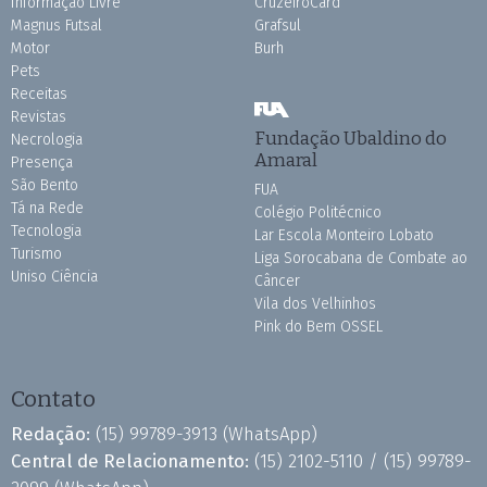
Informação Livre
CruzeiroCard
Magnus Futsal
Grafsul
Motor
Burh
Pets
Receitas
Revistas
Fundação Ubaldino do
Necrologia
Amaral
Presença
São Bento
FUA
Tá na Rede
Colégio Politécnico
Tecnologia
Lar Escola Monteiro Lobato
Turismo
Liga Sorocabana de Combate ao
Uniso Ciência
Câncer
Vila dos Velhinhos
Pink do Bem OSSEL
Contato
Redação:
(15) 99789-3913
(WhatsApp)
Central de Relacionamento:
(15) 2102-5110 /
(15) 99789-