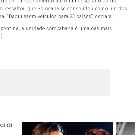
entre em funcionamento até o fim deste ano ou no
ém ressaltou que Sorocaba se consolidou como um dos
a. “Daqui saem veículos para 23 países”, declara.
Argentina, a unidade sorocabana é uma das mais
)