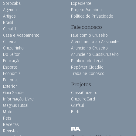
Sorocaba
Expediente
Agenda
Projeto Memória
Artigos
Política de Privacidade
Brasil
Fale conosco
Canal 1
Casa e Acabamento
Fale com o Cruzeiro
Cinema
Atendimento ao Assinante
Cruzeirinho
Anuncie no Cruzeiro
Do Leitor
Anuncie no ClassiCruzeiro
Educação
Publicidade Legal
Esporte
Repórter Cidadão
Economia
Trabalhe Conosco
Editorial
Projetos
Exterior
Guia Saúde
ClassiCruzeiro
Informação Livre
CruzeiroCard
Magnus Futsal
Grafsul
Motor
Burh
Pets
Receitas
Revistas