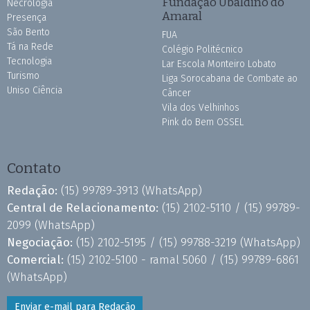
Fundação Ubaldino do
Necrologia
Amaral
Presença
São Bento
FUA
Tá na Rede
Colégio Politécnico
Tecnologia
Lar Escola Monteiro Lobato
Turismo
Liga Sorocabana de Combate ao
Uniso Ciência
Câncer
Vila dos Velhinhos
Pink do Bem OSSEL
Contato
Redação:
(15) 99789-3913
(WhatsApp)
Central de Relacionamento:
(15) 2102-5110 /
(15) 99789-
2099
(WhatsApp)
Negociação:
(15) 2102-5195 /
(15) 99788-3219
(WhatsApp)
Comercial:
(15) 2102-5100 - ramal 5060 /
(15) 99789-6861
(WhatsApp)
Enviar e-mail para Redação