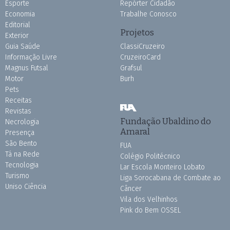
Esporte
Repórter Cidadão
Economia
Trabalhe Conosco
Editorial
Projetos
Exterior
Guia Saúde
ClassiCruzeiro
Informação Livre
CruzeiroCard
Magnus Futsal
Grafsul
Motor
Burh
Pets
Receitas
Revistas
Fundação Ubaldino do
Necrologia
Amaral
Presença
São Bento
FUA
Tá na Rede
Colégio Politécnico
Tecnologia
Lar Escola Monteiro Lobato
Turismo
Liga Sorocabana de Combate ao
Uniso Ciência
Câncer
Vila dos Velhinhos
Pink do Bem OSSEL