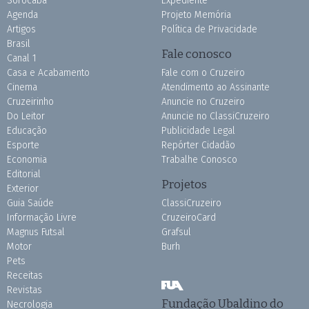
Sorocaba
Expediente
Agenda
Projeto Memória
Artigos
Política de Privacidade
Brasil
Fale conosco
Canal 1
Casa e Acabamento
Fale com o Cruzeiro
Cinema
Atendimento ao Assinante
Cruzeirinho
Anuncie no Cruzeiro
Do Leitor
Anuncie no ClassiCruzeiro
Educação
Publicidade Legal
Esporte
Repórter Cidadão
Economia
Trabalhe Conosco
Editorial
Projetos
Exterior
Guia Saúde
ClassiCruzeiro
Informação Livre
CruzeiroCard
Magnus Futsal
Grafsul
Motor
Burh
Pets
Receitas
Revistas
Fundação Ubaldino do
Necrologia