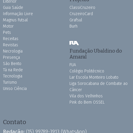
Exterior
Guia Saúde
ClassiCruzeiro
Informação Livre
CruzeiroCard
Magnus Futsal
Grafsul
Motor
Burh
Pets
Receitas
Revistas
Fundação Ubaldino do
Necrologia
Amaral
Presença
São Bento
FUA
Tá na Rede
Colégio Politécnico
Tecnologia
Lar Escola Monteiro Lobato
Turismo
Liga Sorocabana de Combate ao
Uniso Ciência
Câncer
Vila dos Velhinhos
Pink do Bem OSSEL
Contato
Redação:
(15) 99789-3913
(WhatsApp)