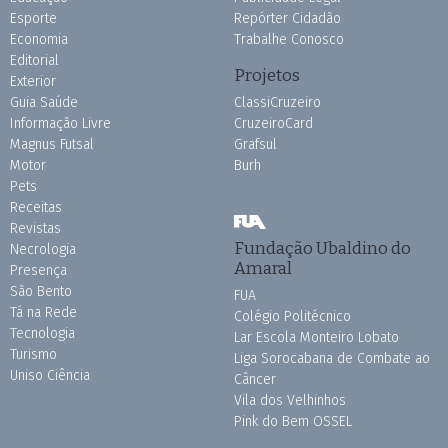
Esporte
Repórter Cidadão
Economia
Trabalhe Conosco
Editorial
Projetos
Exterior
Guia Saúde
ClassiCruzeiro
Informação Livre
CruzeiroCard
Magnus Futsal
Grafsul
Motor
Burh
Pets
Receitas
Revistas
Fundação Ubaldino do
Necrologia
Amaral
Presença
São Bento
FUA
Tá na Rede
Colégio Politécnico
Tecnologia
Lar Escola Monteiro Lobato
Turismo
Liga Sorocabana de Combate ao
Uniso Ciência
Câncer
Vila dos Velhinhos
Pink do Bem OSSEL