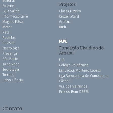
Editorial
Projetos
Exterior
Guia Saúde
ClassiCruzeiro
Informação Livre
CruzeiroCard
Magnus Futsal
Grafsul
Motor
Burh
Pets
Receitas
Revistas
Fundação Ubaldino do
Necrologia
Amaral
Presença
São Bento
FUA
Tá na Rede
Colégio Politécnico
Tecnologia
Lar Escola Monteiro Lobato
Turismo
Liga Sorocabana de Combate ao
Uniso Ciência
Câncer
Vila dos Velhinhos
Pink do Bem OSSEL
Contato