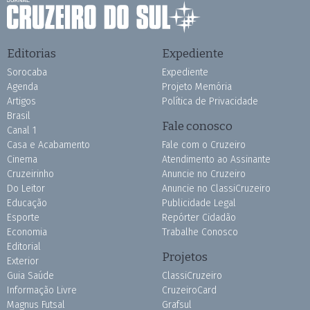
Editorias
Expediente
Sorocaba
Expediente
Agenda
Projeto Memória
Artigos
Política de Privacidade
Brasil
Fale conosco
Canal 1
Casa e Acabamento
Fale com o Cruzeiro
Cinema
Atendimento ao Assinante
Cruzeirinho
Anuncie no Cruzeiro
Do Leitor
Anuncie no ClassiCruzeiro
Educação
Publicidade Legal
Esporte
Repórter Cidadão
Economia
Trabalhe Conosco
Editorial
Projetos
Exterior
Guia Saúde
ClassiCruzeiro
Informação Livre
CruzeiroCard
Magnus Futsal
Grafsul