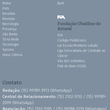
Motor
Burh
Pets
Receitas
Revistas
Fundação Ubaldino do
Necrologia
Amaral
Presença
São Bento
FUA
Tá na Rede
Colégio Politécnico
Tecnologia
Lar Escola Monteiro Lobato
Turismo
Liga Sorocabana de Combate ao
Uniso Ciência
Câncer
Vila dos Velhinhos
Pink do Bem OSSEL
Contato
Redação:
(15) 99789-3913
(WhatsApp)
Central de Relacionamento:
(15) 2102-5110 /
(15) 99789-
2099
(WhatsApp)
Negociação:
(15) 2102-5195 /
(15) 99788-3219
(WhatsApp)