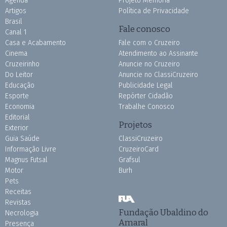
Agenda
Projeto Memória
Artigos
Política de Privacidade
Brasil
Fale conosco
Canal 1
Casa e Acabamento
Fale com o Cruzeiro
Cinema
Atendimento ao Assinante
Cruzeirinho
Anuncie no Cruzeiro
Do Leitor
Anuncie no ClassiCruzeiro
Educação
Publicidade Legal
Esporte
Repórter Cidadão
Economia
Trabalhe Conosco
Editorial
Projetos
Exterior
Guia Saúde
ClassiCruzeiro
Informação Livre
CruzeiroCard
Magnus Futsal
Grafsul
Motor
Burh
Pets
Receitas
Revistas
Fundação Ubaldino do
Necrologia
Amaral
Presença