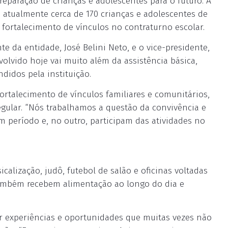
eparação de crianças e adolescentes para o futuro. A
 atualmente cerca de 170 crianças e adolescentes de
 fortalecimento de vínculos no contraturno escolar.
nte da entidade, José Belini Neto, e o vice-presidente,
olvido hoje vai muito além da assistência básica,
didos pela instituição.
fortalecimento de vínculos familiares e comunitários,
gular. “Nós trabalhamos a questão da convivência e
m período e, no outro, participam das atividades no
icalização, judô, futebol de salão e oficinas voltadas
também recebem alimentação ao longo do dia e
ar experiências e oportunidades que muitas vezes não