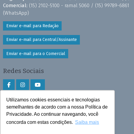
Comercial:
(15) 2102-5100 - ramal 5060 /
(15) 99789-6861
(WhatsApp)
Enviar e-mail para Redação
Enviar e-mail para Central/Assinante
Enviar e-mail para o Comercial
Redes Sociais
Utilizamos cookies essenciais e tecnologias
Faça download do aplicativo
semelhantes de acordo com a nossa Política de
Privacidade. Ao continuar navegando, você
Play Store e App Store
concorda com estas condições.
Saiba mais