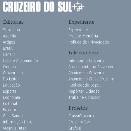
Editorias
Expediente
Sorocaba
Expediente
Agenda
Projeto Memória
Artigos
Política de Privacidade
Brasil
Fale conosco
Canal 1
Casa e Acabamento
Fale com o Cruzeiro
Cinema
Atendimento ao Assinante
Cruzeirinho
Anuncie no Cruzeiro
Do Leitor
Anuncie no ClassiCruzeiro
Educação
Publicidade Legal
Esporte
Repórter Cidadão
Economia
Trabalhe Conosco
Editorial
Projetos
Exterior
Guia Saúde
ClassiCruzeiro
Informação Livre
CruzeiroCard
Magnus Futsal
Grafsul