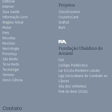
Editorial
Projetos
Exterior
Guia Saúde
ClassiCruzeiro
Informação Livre
CruzeiroCard
Magnus Futsal
Grafsul
Motor
Burh
Pets
Receitas
Revistas
Fundação Ubaldino do
Necrologia
Amaral
Presença
São Bento
FUA
Tá na Rede
Colégio Politécnico
Tecnologia
Lar Escola Monteiro Lobato
Turismo
Liga Sorocabana de Combate ao
Uniso Ciência
Câncer
Vila dos Velhinhos
Pink do Bem OSSEL
Contato