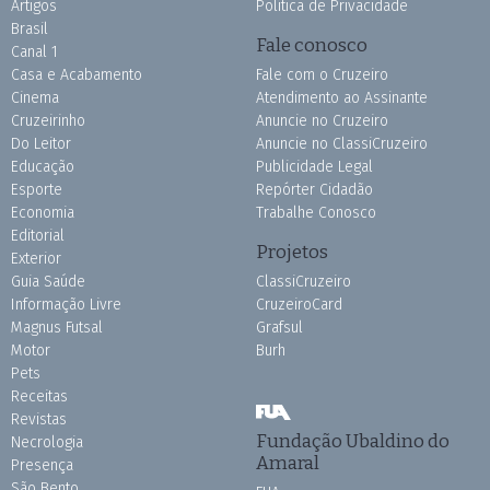
Artigos
Política de Privacidade
Brasil
Fale conosco
Canal 1
Casa e Acabamento
Fale com o Cruzeiro
Cinema
Atendimento ao Assinante
Cruzeirinho
Anuncie no Cruzeiro
Do Leitor
Anuncie no ClassiCruzeiro
Educação
Publicidade Legal
Esporte
Repórter Cidadão
Economia
Trabalhe Conosco
Editorial
Projetos
Exterior
Guia Saúde
ClassiCruzeiro
Informação Livre
CruzeiroCard
Magnus Futsal
Grafsul
Motor
Burh
Pets
Receitas
Revistas
Fundação Ubaldino do
Necrologia
Amaral
Presença
São Bento