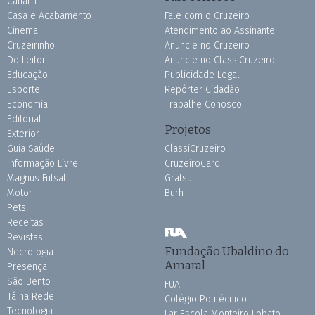
Canal 1
Casa e Acabamento
Fale com o Cruzeiro
Cinema
Atendimento ao Assinante
Cruzeirinho
Anuncie no Cruzeiro
Do Leitor
Anuncie no ClassiCruzeiro
Educação
Publicidade Legal
Esporte
Repórter Cidadão
Economia
Trabalhe Conosco
Editorial
Projetos
Exterior
Guia Saúde
ClassiCruzeiro
Informação Livre
CruzeiroCard
Magnus Futsal
Grafsul
Motor
Burh
Pets
Receitas
Revistas
Fundação Ubaldino do
Necrologia
Amaral
Presença
São Bento
FUA
Tá na Rede
Colégio Politécnico
Tecnologia
Lar Escola Monteiro Lobato