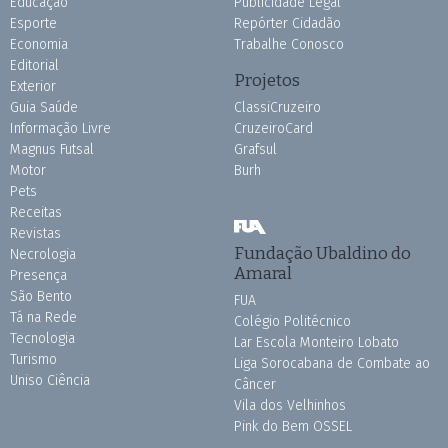
Educação
Publicidade Legal
Esporte
Repórter Cidadão
Economia
Trabalhe Conosco
Editorial
Projetos
Exterior
Guia Saúde
ClassiCruzeiro
Informação Livre
CruzeiroCard
Magnus Futsal
Grafsul
Motor
Burh
Pets
Receitas
Revistas
Fundação Ubaldino do
Necrologia
Amaral
Presença
São Bento
FUA
Tá na Rede
Colégio Politécnico
Tecnologia
Lar Escola Monteiro Lobato
Turismo
Liga Sorocabana de Combate ao
Uniso Ciência
Câncer
Vila dos Velhinhos
Pink do Bem OSSEL