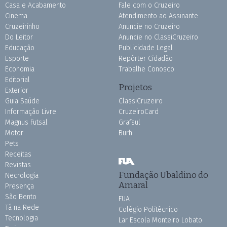
Casa e Acabamento
Fale com o Cruzeiro
Cinema
Atendimento ao Assinante
Cruzeirinho
Anuncie no Cruzeiro
Do Leitor
Anuncie no ClassiCruzeiro
Educação
Publicidade Legal
Esporte
Repórter Cidadão
Economia
Trabalhe Conosco
Editorial
Projetos
Exterior
Guia Saúde
ClassiCruzeiro
Informação Livre
CruzeiroCard
Magnus Futsal
Grafsul
Motor
Burh
Pets
Receitas
Revistas
Fundação Ubaldino do
Necrologia
Amaral
Presença
São Bento
FUA
Tá na Rede
Colégio Politécnico
Tecnologia
Lar Escola Monteiro Lobato