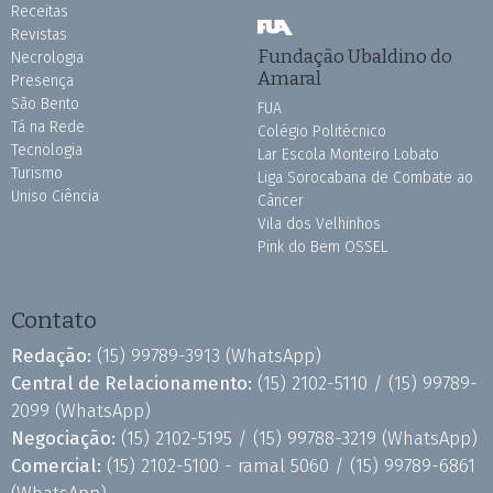
Receitas
Revistas
Fundação Ubaldino do
Necrologia
Amaral
Presença
São Bento
FUA
Tá na Rede
Colégio Politécnico
Tecnologia
Lar Escola Monteiro Lobato
Turismo
Liga Sorocabana de Combate ao
Uniso Ciência
Câncer
Vila dos Velhinhos
Pink do Bem OSSEL
Contato
Redação:
(15) 99789-3913
(WhatsApp)
Central de Relacionamento:
(15) 2102-5110 /
(15) 99789-
2099
(WhatsApp)
Negociação:
(15) 2102-5195 /
(15) 99788-3219
(WhatsApp)
Comercial:
(15) 2102-5100 - ramal 5060 /
(15) 99789-6861
(WhatsApp)