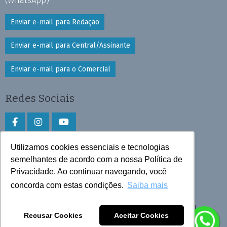
Enviar e-mail para Redação
Enviar e-mail para Central/Assinante
Enviar e-mail para o Comercial
Redes Sociais
Utilizamos cookies essenciais e tecnologias
Faça download do aplicativo
semelhantes de acordo com a nossa Política de
Privacidade. Ao continuar navegando, você
Play Store e App Store
concorda com estas condições.
Saiba mais
Todos os direitos reservados © 2026 Cruzeiro do Sul
Recusar Cookies
Aceitar Cookies