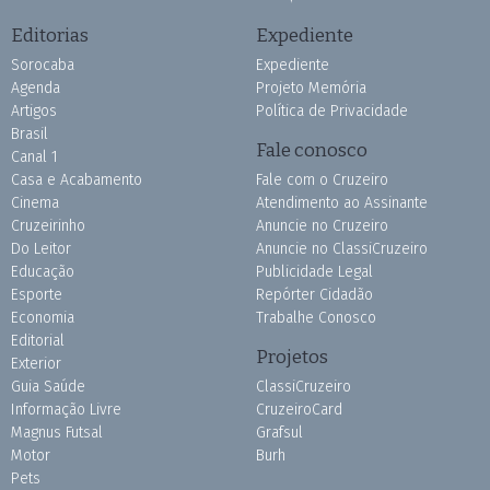
Editorias
Expediente
Sorocaba
Expediente
Agenda
Projeto Memória
Artigos
Política de Privacidade
Brasil
Fale conosco
Canal 1
Casa e Acabamento
Fale com o Cruzeiro
Cinema
Atendimento ao Assinante
Cruzeirinho
Anuncie no Cruzeiro
Do Leitor
Anuncie no ClassiCruzeiro
Educação
Publicidade Legal
Esporte
Repórter Cidadão
Economia
Trabalhe Conosco
Editorial
Projetos
Exterior
Guia Saúde
ClassiCruzeiro
Informação Livre
CruzeiroCard
Magnus Futsal
Grafsul
Motor
Burh
Pets