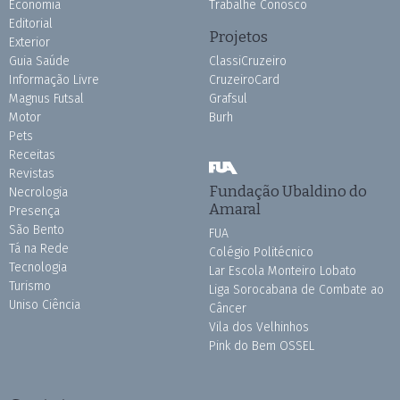
Economia
Trabalhe Conosco
Editorial
Projetos
Exterior
Guia Saúde
ClassiCruzeiro
Informação Livre
CruzeiroCard
Magnus Futsal
Grafsul
Motor
Burh
Pets
Receitas
Revistas
Fundação Ubaldino do
Necrologia
Amaral
Presença
São Bento
FUA
Tá na Rede
Colégio Politécnico
Tecnologia
Lar Escola Monteiro Lobato
Turismo
Liga Sorocabana de Combate ao
Uniso Ciência
Câncer
Vila dos Velhinhos
Pink do Bem OSSEL