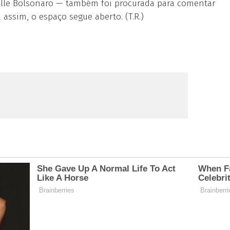
helle Bolsonaro — também foi procurada para comentar
ssim, o espaço segue aberto. (T.R.)