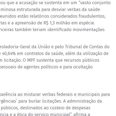
mou que a acusação se sustenta em um “vasto conjunto
riminosa estruturada para desviar verbas da saúde
eunidos estão relatórios considerados fraudulentos,
as e a apreensão de R$ 1,3 milhão em espécie.
nanceiras também teriam identificado movimentações
roladoria-Geral da União e pelo Tribunal de Contas do
 40,64% em contratos da saúde, além da utilização de
m licitação. O MPF sustenta que recursos públicos
essoais de agentes políticos e para ocultação
rência ao misturar verbas federais e municipais para
ergências’ para burlar licitações. A administração da
 públicos, destinados ao custeio de despesas
ncia e a ética do serviço municipal”, afirma a