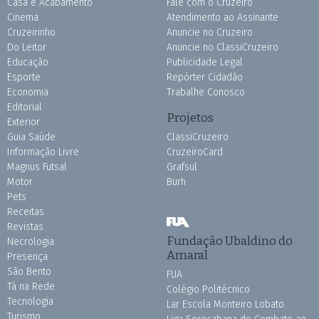
Casa e Acabamento
Fale com o Cruzeiro
Cinema
Atendimento ao Assinante
Cruzeirinho
Anuncie no Cruzeiro
Do Leitor
Anuncie no ClassiCruzeiro
Educação
Publicidade Legal
Esporte
Repórter Cidadão
Economia
Trabalhe Conosco
Editorial
Projetos
Exterior
Guia Saúde
ClassiCruzeiro
Informação Livre
CruzeiroCard
Magnus Futsal
Grafsul
Motor
Burh
Pets
Receitas
Revistas
Fundação Ubaldino do
Necrologia
Amaral
Presença
São Bento
FUA
Tá na Rede
Colégio Politécnico
Tecnologia
Lar Escola Monteiro Lobato
Turismo