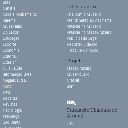
Brasil
Fale conosco
Canal 1
Casa e Acabamento
Fale com o Cruzeiro
Cinema
Atendimento ao Assinante
Cruzeirinho
Anuncie no Cruzeiro
Do Leitor
Anuncie no ClassiCruzeiro
Educação
Publicidade Legal
Esporte
Repórter Cidadão
Economia
Trabalhe Conosco
Editorial
Projetos
Exterior
Guia Saúde
ClassiCruzeiro
Informação Livre
CruzeiroCard
Magnus Futsal
Grafsul
Motor
Burh
Pets
Receitas
Revistas
Fundação Ubaldino do
Necrologia
Amaral
Presença
São Bento
FUA