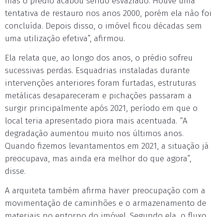
mas o prédio acabou sendo esvaziado. Houve uma
tentativa de restauro nos anos 2000, porém ela não foi
concluída. Depois disso, o imóvel ficou décadas sem
uma utilização efetiva”, afirmou.
Ela relata que, ao longo dos anos, o prédio sofreu
sucessivas perdas. Esquadrias instaladas durante
intervenções anteriores foram furtadas, estruturas
metálicas desapareceram e pichações passaram a
surgir principalmente após 2021, período em que o
local teria apresentado piora mais acentuada. “A
degradação aumentou muito nos últimos anos.
Quando fizemos levantamentos em 2021, a situação já
preocupava, mas ainda era melhor do que agora”,
disse.
A arquiteta também afirma haver preocupação com a
movimentação de caminhões e o armazenamento de
materiais no entorno do imóvel. Segundo ela, o fluxo