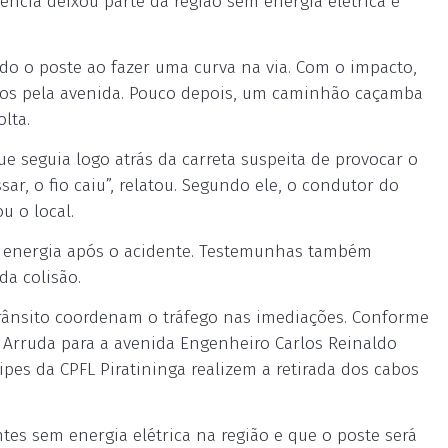
ncia deixou parte da região sem energia elétrica e
ido o poste ao fazer uma curva na via. Com o impacto,
hados pela avenida. Pouco depois, um caminhão caçamba
lta.
e seguia logo atrás da carreta suspeita de provocar o
sar, o fio caiu”, relatou. Segundo ele, o condutor do
u o local.
de energia após o acidente. Testemunhas também
a colisão.
trânsito coordenam o tráfego nas imediações. Conforme
ac Arruda para a avenida Engenheiro Carlos Reinaldo
pes da CPFL Piratininga realizem a retirada dos cabos
tes sem energia elétrica na região e que o poste será