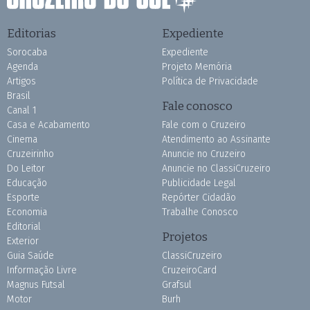
Editorias
Expediente
Sorocaba
Expediente
Agenda
Projeto Memória
Artigos
Política de Privacidade
Brasil
Fale conosco
Canal 1
Casa e Acabamento
Fale com o Cruzeiro
Cinema
Atendimento ao Assinante
Cruzeirinho
Anuncie no Cruzeiro
Do Leitor
Anuncie no ClassiCruzeiro
Educação
Publicidade Legal
Esporte
Repórter Cidadão
Economia
Trabalhe Conosco
Editorial
Projetos
Exterior
Guia Saúde
ClassiCruzeiro
Informação Livre
CruzeiroCard
Magnus Futsal
Grafsul
Motor
Burh