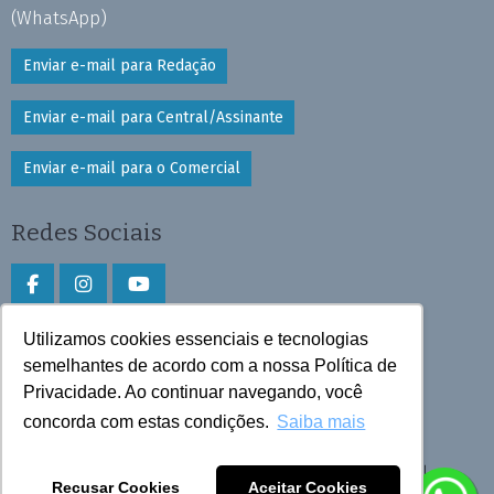
(WhatsApp)
Enviar e-mail para Redação
Enviar e-mail para Central/Assinante
Enviar e-mail para o Comercial
Redes Sociais
Utilizamos cookies essenciais e tecnologias
Faça download do aplicativo
semelhantes de acordo com a nossa Política de
Play Store e App Store
Privacidade. Ao continuar navegando, você
concorda com estas condições.
Saiba mais
Todos os direitos reservados © 2026 Cruzeiro do Sul
Recusar Cookies
Aceitar Cookies