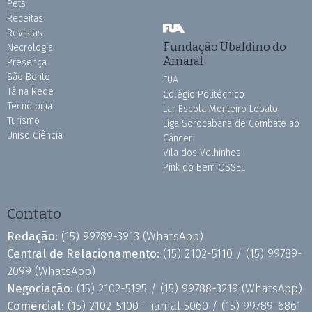
Pets
Receitas
Revistas
Fundação Ubaldino do
Necrologia
Amaral
Presença
São Bento
FUA
Tá na Rede
Colégio Politécnico
Tecnologia
Lar Escola Monteiro Lobato
Turismo
Liga Sorocabana de Combate ao
Uniso Ciência
Câncer
Vila dos Velhinhos
Pink do Bem OSSEL
Contato
Redação:
(15) 99789-3913
(WhatsApp)
Central de Relacionamento:
(15) 2102-5110 /
(15) 99789-
2099
(WhatsApp)
Negociação:
(15) 2102-5195 /
(15) 99788-3219
(WhatsApp)
Comercial:
(15) 2102-5100 - ramal 5060 /
(15) 99789-6861