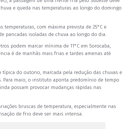
et), a passagem de uma frente fria pelo Sudeste deve
 chuva e queda nas temperaturas ao longo do domingo
as temperaturas, com máxima prevista de 25°C e
de pancadas isoladas de chuva ao longo do dia.
metros podem marcar mínima de 11°C em Sorocaba,
ncia é de manhãs mais frias e tardes amenas até
 típica do outono, marcada pela redução das chuvas e
s. Para maio, o instituto aponta predomínio de tempo
 ainda possam provocar mudanças rápidas nas
variações bruscas de temperatura, especialmente nas
nsação de frio deve ser mais intensa.